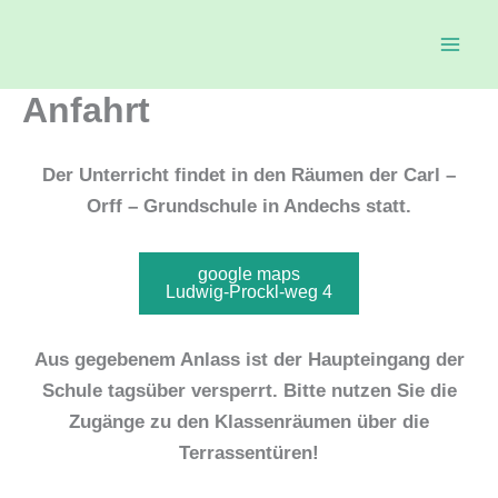
Zum
Inhalt
springen
Anfahrt
Der Unterricht findet in den Räumen der Carl –
Orff – Grundschule in Andechs statt.
google maps
Ludwig-Prockl-weg 4
Aus gegebenem Anlass ist der Haupteingang der
Schule tagsüber versperrt. Bitte nutzen Sie die
Zugänge zu den Klassenräumen über die
Terrassentüren!