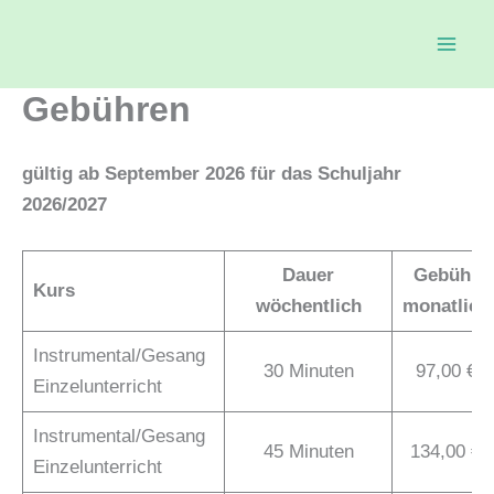
Zum
Inhalt
springen
Gebühren
gültig
ab September 2026
für das Schuljahr
2026/2027
Dauer
Gebühr
Kurs
wöchentlich
monatlich
Instrumental/Gesang
30 Minuten
97,00 €
Einzelunterricht
Instrumental/Gesang
45 Minuten
134,00 €
Einzelunterricht